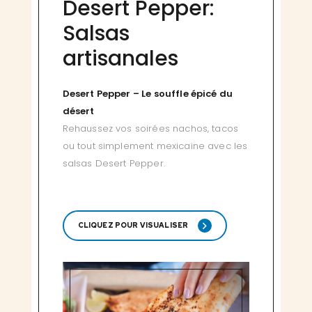
Desert Pepper:
Salsas
artisanales
Desert Pepper – Le souffle épicé du
désert
Rehaussez vos soirées nachos, tacos
ou tout simplement mexicaine avec les
salsas Desert Pepper.
CLIQUEZ POUR VISUALISER