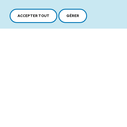
ACCEPTER TOUT
GÉRER
2616, boul. Jacques-Cartier Est,
Longueuil, Québec,
J4N 1P8
1 450 646-2591