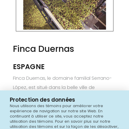
Finca Duernas
ESPAGNE
Finca Duernas, le domaine familial Serrano-
López, est situé dans la belle ville de
Cordoue, en Espagne: une région oléicole de
Protection des données
premier plan depuis des siècles. Depuis plus
Nous utilisons des témoins pour améliorer votre
expérience de navigation sur notre site Web. En
de quatre générations, nous cultivons et
continuant à utiliser ce site, vous acceptez notre
utilisation des témoins. Pour en savoir plus sur notre
récoltons les meilleures olives afin de
utilisation des témoins et sur la façon de les désactiver,