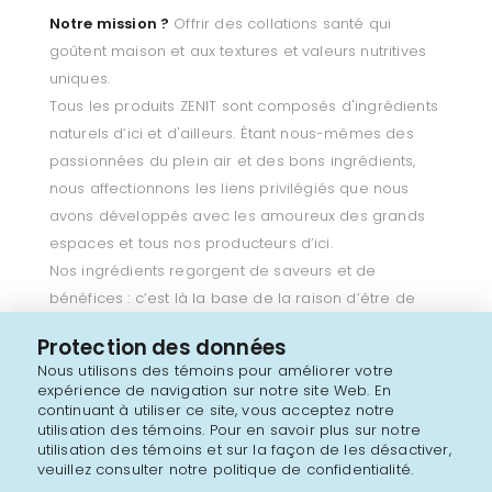
Notre mission ?
Offrir des collations santé qui
goûtent maison et aux textures et valeurs nutritives
uniques.
Tous les produits ZENIT sont composés d'ingrédients
naturels d’ici et d'ailleurs. Étant nous-mêmes des
passionnées du plein air et des bons ingrédients,
nous affectionnons les liens privilégiés que nous
avons développés avec les amoureux des grands
espaces et tous nos producteurs d’ici.
Nos ingrédients regorgent de saveurs et de
bénéfices : c’est là la base de la raison d’être de
Zenit. Offrir des collations antioxydantes, nutritives, au
Protection des données
goût authentique.
Nous utilisons des témoins pour améliorer votre
Zenit s'adresse aux gens, tout comme nous, qui ont
expérience de navigation sur notre site Web. En
le goût de jouer dehors et de donner le meilleur à
continuant à utiliser ce site, vous acceptez notre
utilisation des témoins. Pour en savoir plus sur notre
leur corps pour aller plus haut, plus loin.
utilisation des témoins et sur la façon de les désactiver,
veuillez consulter notre politique de confidentialité.
Nos valeurs... C
e qui nous guide chacune de nos