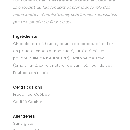
harmonie tout en finesse entre douceur et caractère.
Le chocolat au lait, fondant et crémeux, révèle des
notes lactées réconfortantes, subtilement rehaussées
par une pincée de fleur de sel.
Ingrédients
Chocolat au lait (sucre, beurre de cacao, lait entier
en poudre, chocolat non sucré, lait écrémé en
poudre, huile de beurre (lait), lécithine de soya
(émulsifiant), extrait naturel de vanille), fleur de sel.
Peut contenir: noix
Certifications
Produit du Québec
Certifié Casher
Allergènes
Sans gluten