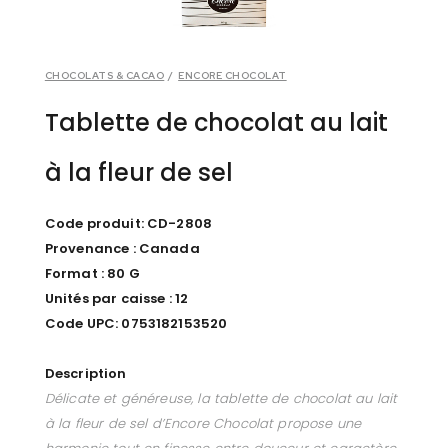
CHOCOLATS & CACAO
/
ENCORE CHOCOLAT
Tablette de chocolat au lait
à la fleur de sel
Code produit: CD-2808
Provenance : Canada
Format : 80 G
Unités par caisse : 12
Code UPC: 0753182153520
Description
Délicate et généreuse, la tablette de chocolat au lait
à la fleur de sel d’Encore Chocolat propose une