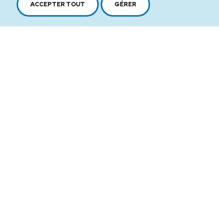
ACCEPTER TOUT
GÉRER
2616, boul. Jacques-Cartier Est,
Longueuil, Québec,
J4N 1P8
1 450 646-2591
Au-delà de 1000 produits fins à