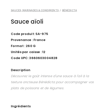
SAUCES, MARINADES & CONDIMENTS
/
BÉNÉDICTA
Sauce aïoli
Code produit: SA-975
Provenance : France
Format : 260 G
Unités par caisse : 12
Code UPC: 3660603004828
Description
Découvrez le goût intense d'une sauce à l'ail à la
texture oncteuse Bénédicta pour accompagner vos
plats de poissons et de légumes.
Ingrédients