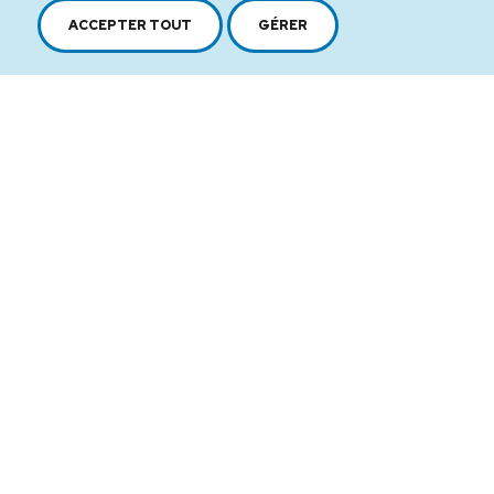
ACCEPTER TOUT
GÉRER
2616, boul. Jacques-Cartier Est,
Longueuil, Québec,
J4N 1P8
1 450 646-2591