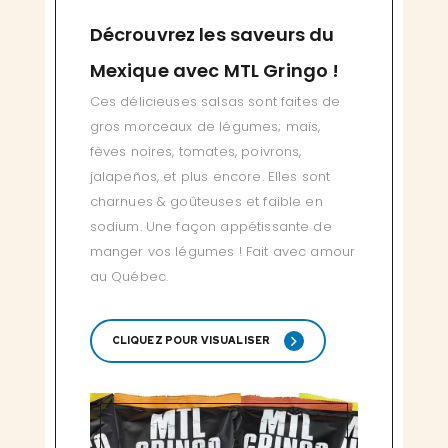
Décrouvrez les saveurs du
Mexique avec MTL Gringo !
Ces délicieuses salsas sont faites de
gros morceaux de légumes; maïs,
fèves noires, tomates, poivrons,
jalapeños, et plus encore. Elles sont
charnues & goûteuses et faible en
sodium. Une façon appétissante de
manger vos légumes ! Fait avec amour
au Québec.
CLIQUEZ POUR VISUALISER