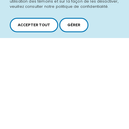
utilisation des témoins et sur la façon de les désactiver,
ou asperges.
veuillez consulter notre politique de confidentialité.
Refermer le tout en papillote.
Faire cuire au four à 350°F
ACCEPTER TOUT
GÉRER
pendant 20 minutes, ou bien sur
le BBQ.
Vérifier la cuisson.