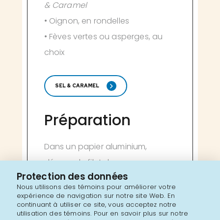
& Caramel
• Oignon, en rondelles
• Fèves vertes ou asperges, au
choix
SEL & CARAMEL
Préparation
Dans un papier aluminium,
déposer le filet de saumon,
Protection des données
badigeonné le pesto et le
Nous utilisons des témoins pour améliorer votre
caramel (quantité au goût).
expérience de navigation sur notre site Web. En
continuant à utiliser ce site, vous acceptez notre
Ajouter les oignons et les fèves
utilisation des témoins. Pour en savoir plus sur notre