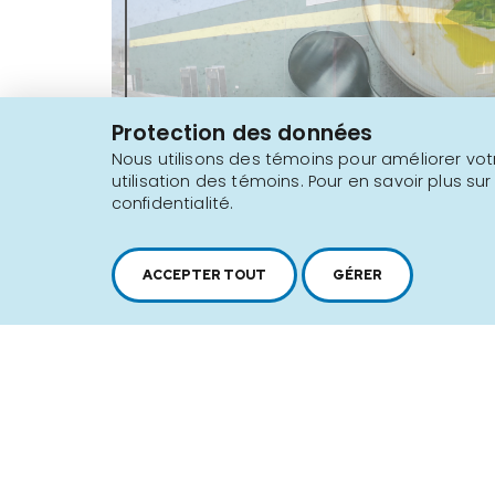
2616, boul. Jacques-Cartier Est,
Longueuil, Québec,
J4N 1P8
Protection des données
1 450 646-2591
Nous utilisons des témoins pour améliorer votr
utilisation des témoins. Pour en savoir plus sur
confidentialité.
Plan du site
Conditions d'utilisation
ACCEPTER TOUT
GÉRER