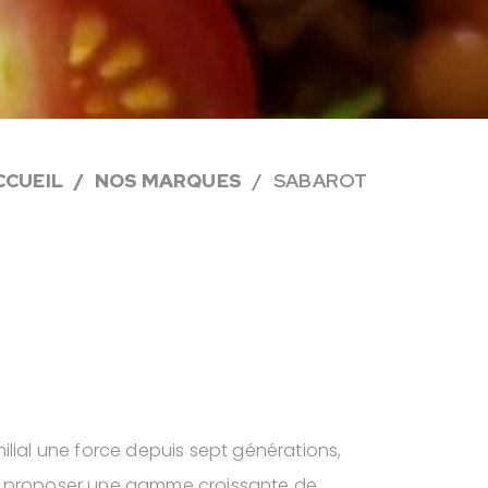
CCUEIL
NOS MARQUES
SABAROT
 fins à proposer!
ilial une force depuis sept générations,
l.
e proposer une gamme croissante de