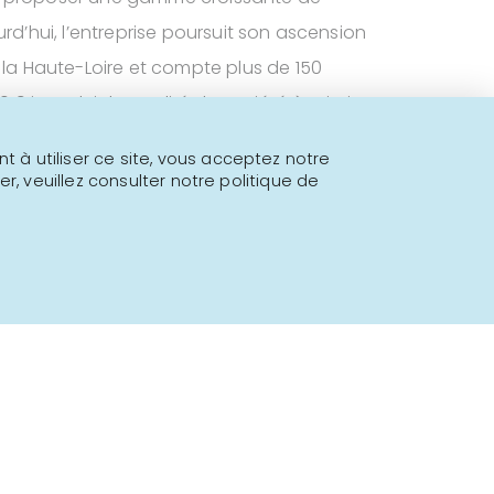
urd’hui, l’entreprise poursuit son ascension
, la Haute-Loire et compte plus de 150
2019 introduit la qualité de société à mission
ise de déclarer sa raison d’être à travers
 à utiliser ce site, vous acceptez notre
ux et environnement. Sabarot fût l’une des
er, veuillez consulter notre politique de
 y adhérer.
Propulsé par