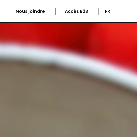
Nous joindre
Accès B2B
FR