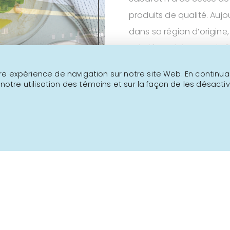
produits de qualité. Aujo
NOUS JOINDRE
dans sa région d’origine
salariés. La loi Pacte de 
INFOLETTRE
permettant à une entrepr
e expérience de navigation sur notre site Web. En continuant
plusieurs objectifs socia
 notre utilisation des témoins et sur la façon de les désactiv
premières de la région à