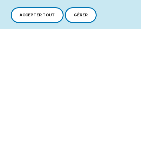
restaurants pour le journal local et lors d’une
ACCEPTER TOUT
GÉRER
entrevue, elle a rencontré sa future
partenaire et voisine, Carol Rosenfeld. Elles
ont commencé à importer des produits
alimentaires gastronomiques d’Europe, les
produits importés étaient à l’origine vendus
dans les magasins haut de gamme
d’Ontario.
Découvrez la gamme
complète