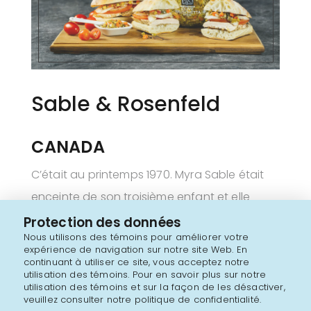
Sable & Rosenfeld
CANADA
C’était au printemps 1970. Myra Sable était
enceinte de son troisième enfant et elle
venait d’emménager dans une jeune
Protection des données
Nous utilisons des témoins pour améliorer votre
communauté animée où elle a rencontré un
expérience de navigation sur notre site Web. En
continuant à utiliser ce site, vous acceptez notre
voisin qui aimait cuisiner autant qu’elle. Sans
utilisation des témoins. Pour en savoir plus sur notre
le savoir, Sable & Rosenfeld percolait. Elle a
utilisation des témoins et sur la façon de les désactiver,
veuillez consulter notre politique de confidentialité.
commencé à écrire des critiques de