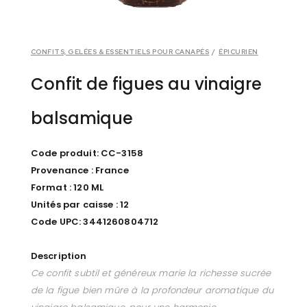
CONFITS, GELÉES & ESSENTIELS POUR CANAPÉS
/
ÉPICURIEN
Confit de figues au vinaigre
balsamique
Code produit: CC-3158
Provenance : France
Format : 120 ML
Unités par caisse : 12
Code UPC: 3441260804712
Description
Ce confit subtil et généreux marie la richesse sucrée
de la figue bien mûre à la profondeur aromatique du