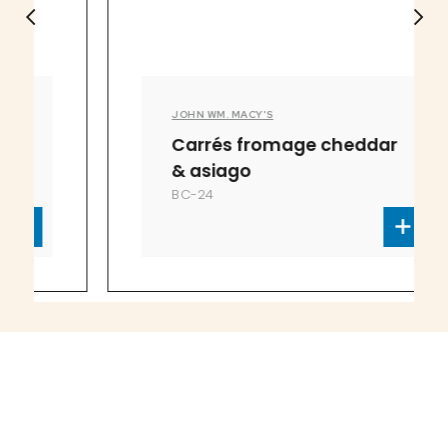
JOHN WM. MACY'S
Carrés fromage cheddar
& asiago
BC-24