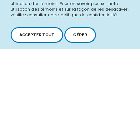
utilisation des témoins. Pour en savoir plus sur notre
utilisation des témoins et sur la façon de les désactiver,
veuillez consulter notre politique de confidentialité.
ACCEPTER TOUT
GÉRER
2616, boul. Jacques-Cartier Est,
Longueuil, Québec,
J4N 1P8