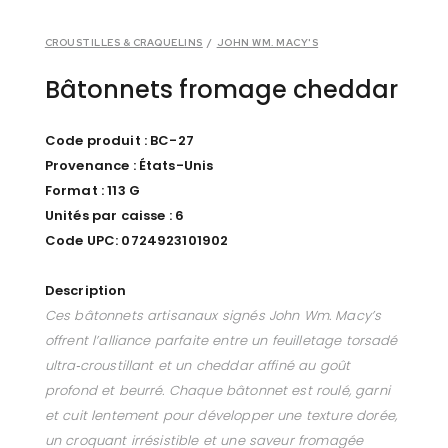
CROUSTILLES & CRAQUELINS
/
JOHN WM. MACY'S
Bâtonnets fromage cheddar
Code produit : BC-27
Provenance : États-Unis
Format : 113 G
Unités par caisse : 6
Code UPC: 0724923101902
Description
Ces bâtonnets artisanaux signés John Wm. Macy’s
offrent l’alliance parfaite entre un feuilletage torsadé
ultra‑croustillant et un cheddar affiné au goût
profond et beurré. Chaque bâtonnet est roulé, garni
et cuit lentement pour développer une texture dorée,
un croquant irrésistible et une saveur fromagée