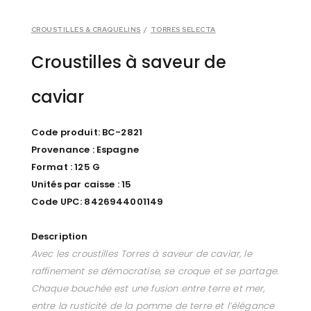
CROUSTILLES & CRAQUELINS
/
TORRES SELECTA
Croustilles à saveur de
caviar
Code produit: BC-2821
Provenance : Espagne
Format : 125 G
Unités par caisse : 15
Code UPC: 8426944001149
Description
Avec les croustilles Torres à saveur de caviar, le
raffinement se démocratise, se croque et se partage.
Chaque bouchée est une fusion entre terre et mer,
entre la rusticité de la pomme de terre et l’élégance