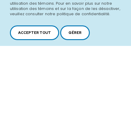
utilisation des témoins. Pour en savoir plus sur notre
utilisation des témoins et sur la façon de les désactiver,
veuillez consulter notre politique de confidentialité.
ACCEPTER TOUT
GÉRER
2616, boul. Jacques-Cartier Est,
Longueuil, Québec,
J4N 1P8