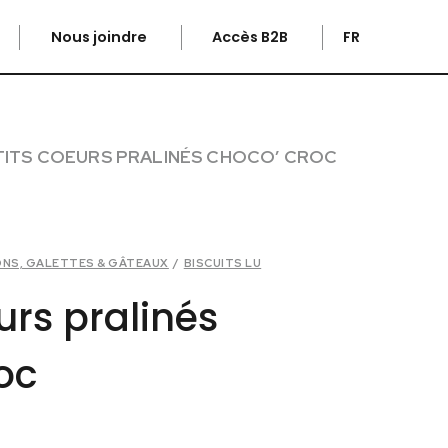
Nous joindre
Accès B2B
FR
TITS COEURS PRALINÉS CHOCO’ CROC
IONS, GALETTES & GÂTEAUX
/
BISCUITS LU
urs pralinés
oc