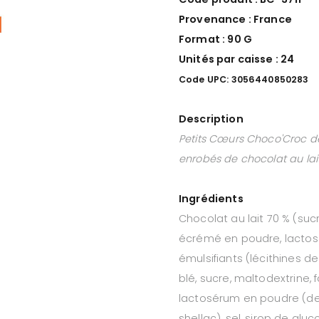
Provenance : France
Format :
90 G
Unités par caisse : 24
Code UPC: 3056440850283
Description
Petits Cœurs Choco'Croc de 
enrobés de chocolat au lait
Ingrédients
Chocolat au lait 70 % (suc
écrémé en poudre, lactos
émulsifiants (lécithines de
blé, sucre, maltodextrine,
lactosérum en poudre (de
shellac), sel, sirop de glu