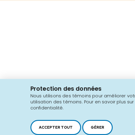
2616, boul. Jacques-Cartier Est,
Longueuil, Québec,
J4N 1P8
Protection des données
1 450 646-2591
Nous utilisons des témoins pour améliorer votr
utilisation des témoins. Pour en savoir plus sur
confidentialité.
Plan du site
Conditions d'utilisation
ACCEPTER TOUT
GÉRER