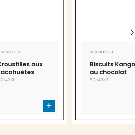
BISCUITS LU
s aux
Biscuits Kango
es
au chocolat
BC-4333