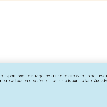
Au-delà de 1000 produits
Ceci n'est pas un site transactionne
NOUS JOINDRE
INFOLETTRE
e expérience de navigation sur notre site Web. En continuant
 notre utilisation des témoins et sur la façon de les désactiv