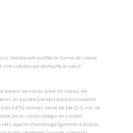
LU, des biscuits soufflés en forme de coeurs,
. Une collation qui réchauffe le cœur!
re, beurre de cacao, pâte de cacao, lait
érum en poudre (de lait), beurre concentré
 soja, E476), arôme], farine de blé 22 %, son de
 farine de riz, cacao maigre en poudre,
 lait), agents d'enrobage (gomme d'acacia,
cose, huiles végétales (coprah, palmiste).