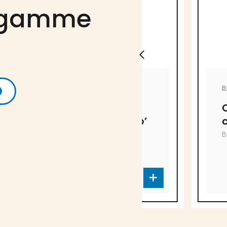
a gamme
BISCUITS LU
BISCUITS LU
Petits Coeurs
Croustille
pralinés Choco’
cacahuèt
Croc
BC-4338
BC-3711