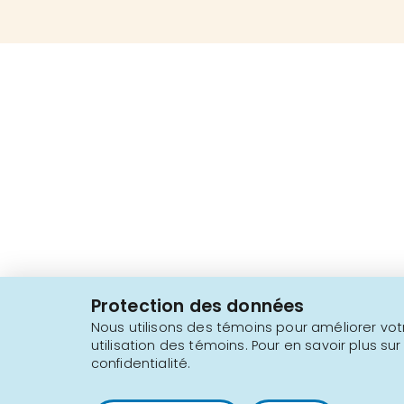
2616, boul. Jacques-Cartier Est,
Longueuil, Québec,
J4N 1P8
Protection des données
1 450 646-2591
Nous utilisons des témoins pour améliorer votr
utilisation des témoins. Pour en savoir plus sur
confidentialité.