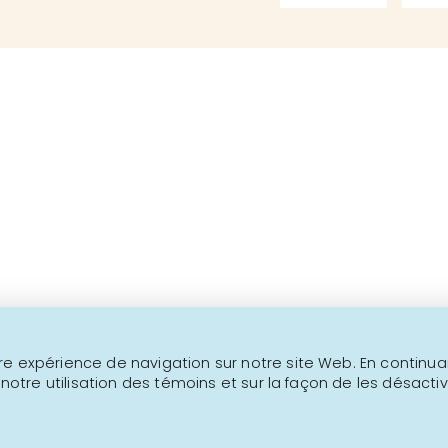
Au-delà de 1000 produits
Ceci n'est pas un site transactionne
NOUS JOINDRE
INFOLETTRE
e expérience de navigation sur notre site Web. En continuant
 notre utilisation des témoins et sur la façon de les désactiv