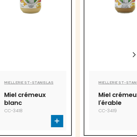
TANISLAS
MIELLERIE ST-STANISLAS
eux
Miel crémeux à
l'érable
CC-3419