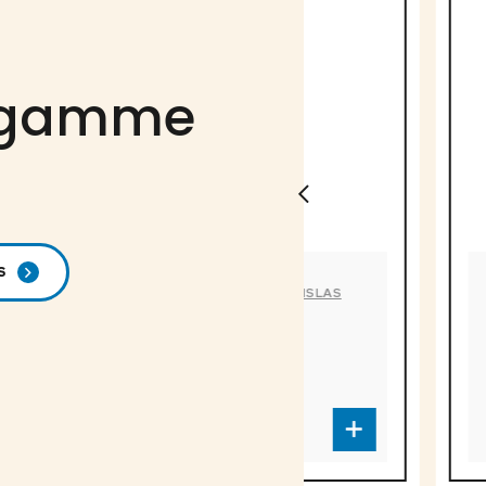
a gamme
S
MIELLERIE ST-STANISLAS
MIELLERIE ST-S
Miel liquide
Miel crém
blanc
blanc
CC-3417
CC-3418