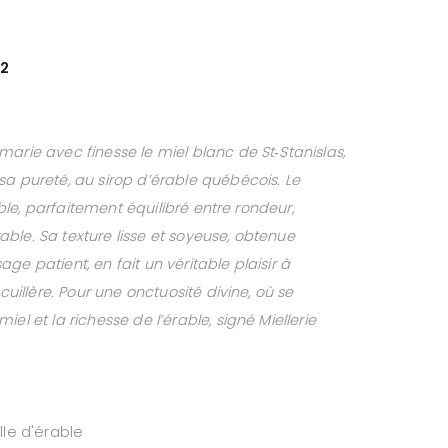
22
arie avec finesse le miel blanc de St‑Stanislas,
sa pureté, au sirop d’érable québécois. Le
tible, parfaitement équilibré entre rondeur,
érable. Sa texture lisse et soyeuse, obtenue
ge patient, en fait un véritable plaisir à
 cuillère. Pour une onctuosité divine, où se
el et la richesse de l’érable, signé Miellerie
lle d'érable