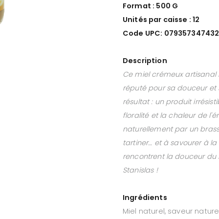
Format : 500 G
Unités par caisse : 12
Code UPC: 07935734743
Description
Ce miel crémeux artisanal m
réputé pour sa douceur et 
résultat : un produit irrésis
floralité et la chaleur de l'
naturellement par un brassa
tartiner… et à savourer à la
rencontrent la douceur du mi
Stanislas !
Ingrédients
Miel naturel, saveur nature