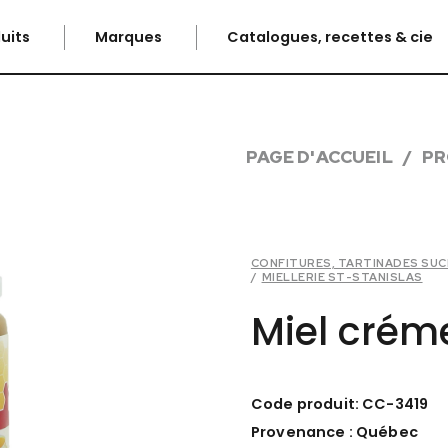
uits
Marques
Catalogues, recettes & cie
PAGE D'ACCUEIL
PR
CONFITURES, TARTINADES SUCR
/
MIELLERIE ST-STANISLAS
Miel créme
Code produit: CC-3419
Provenance : Québec