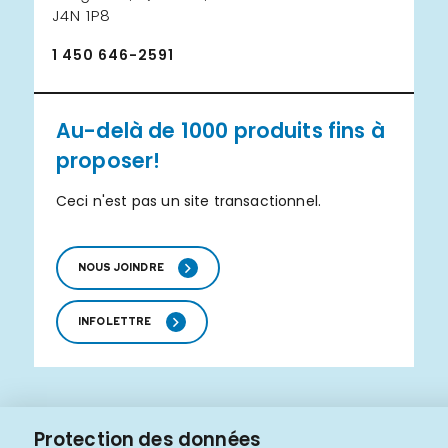
J4N 1P8
1 450 646-2591
Au-delà de 1000 produits fins à
proposer!
Ceci n'est pas un site transactionnel.
NOUS JOINDRE
INFOLETTRE
Plan du site
Conditions d'utilisation
Protection des données
Propulsé par