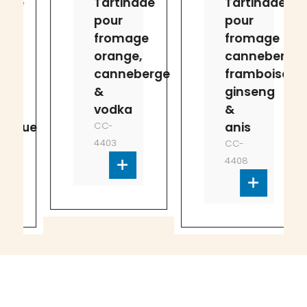
e
Tartinade
Tartinade
pour
pour
e
fromage
fromage
orange,
canneberge,
canneberge
framboise,
&
ginseng
vodka
&
que
CC-
anis
4403
CC-
4408