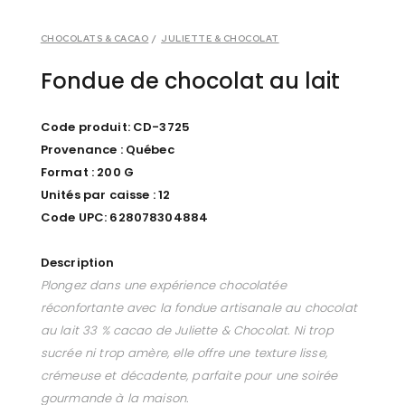
CHOCOLATS & CACAO
/
JULIETTE & CHOCOLAT
Fondue de chocolat au lait
Code produit: CD-3725
Provenance : Québec
Format : 200 G
Unités par caisse : 12
Code UPC: 628078304884
Description
Plongez dans une expérience chocolatée
réconfortante avec la fondue artisanale au chocolat
au lait 33 % cacao de Juliette & Chocolat. Ni trop
sucrée ni trop amère, elle offre une texture lisse,
crémeuse et décadente, parfaite pour une soirée
gourmande à la maison.