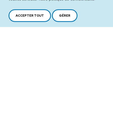
ACCEPTER TOUT
GÉRER
2616, boul. Jacques-Cartier Est,
Longueuil, Québec,
J4N 1P8
1 450 646-2591