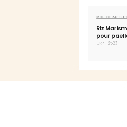
MOLI DE RAFELE
Riz Maris
pour paell
CRPF-2523
Au-delà de 1000 produits
Ceci n'est pas un site transactionne