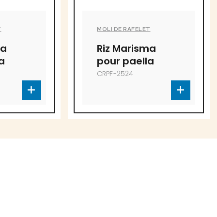
T
MOLI DE RAFELET
ma
Riz Marisma
a
pour paella
CRPF-2524
 fins à proposer!
l.