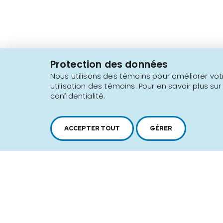
2616, boul. Jacques-Cartier Est,
Longueuil, Québec,
J4N 1P8
Protection des données
1 450 646-2591
Nous utilisons des témoins pour améliorer votr
utilisation des témoins. Pour en savoir plus sur
confidentialité.
Plan du site
Conditions d'utilisation
ACCEPTER TOUT
GÉRER