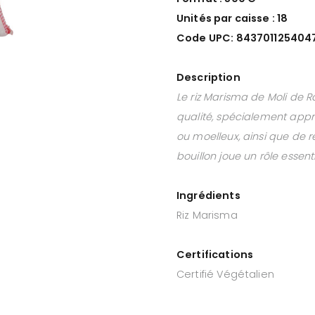
Unités par caisse : 18
Code UPC: 843701125404
Description
Le riz Marisma de Moli de R
qualité, spécialement appré
ou moelleux, ainsi que de r
bouillon joue un rôle essenti
Ingrédients
Riz Marisma
Certifications
Certifié Végétalien