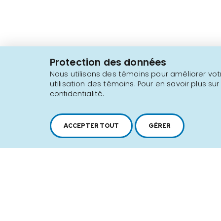
2616, boul. Jacques-Cartier Est,
Longueuil, Québec,
J4N 1P8
Protection des données
1 450 646-2591
Nous utilisons des témoins pour améliorer votr
utilisation des témoins. Pour en savoir plus sur
confidentialité.
Plan du site
Conditions d'utilisation
ACCEPTER TOUT
GÉRER