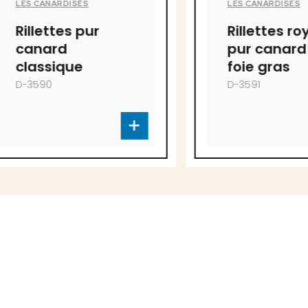
LES CANARDISES
ur
Rillettes royales
pur canard avec
foie gras
D-3591
 fins à proposer!
l.