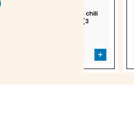
LES CANARDISES
LES CANARDISES
Canardises chili
Rillettes p
au canard (3
canard
portions)
classique
D-3659
D-3590
Au-delà de 1000 produits
Ceci n'est pas un site transactionne