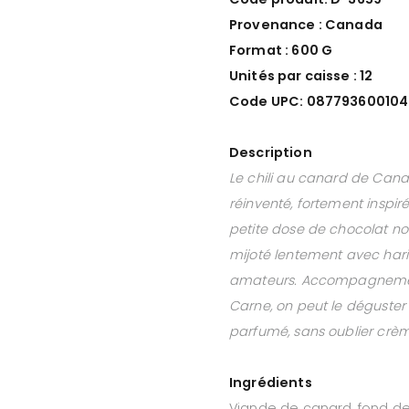
Provenance : Canada
Format : 600 G
Unités par caisse : 12
Code UPC: 087793600104
Description
Le chili au canard de Canar
réinventé, fortement inspiré
petite dose de chocolat n
mijoté lentement avec haric
amateurs. Accompagnemen
Carne, on peut le déguster a
parfumé, sans oublier crèm
Ingrédients
Viande de canard, fond de