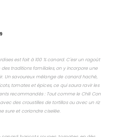
9
dises est fait à 100 % canard. C'esr un ragoût
 des traditions familiales, on y incorpore une
oir. Un savoureux mélange de canard haché,
ots, tomates et épices, ce qui saura ravir les
ts recommandés : Tout comme le Chili Con
vec des croustilles de tortillas ou avec un riz
e sure et coriandre ciselée.
 canard, haricots rouges, tomates en dés,