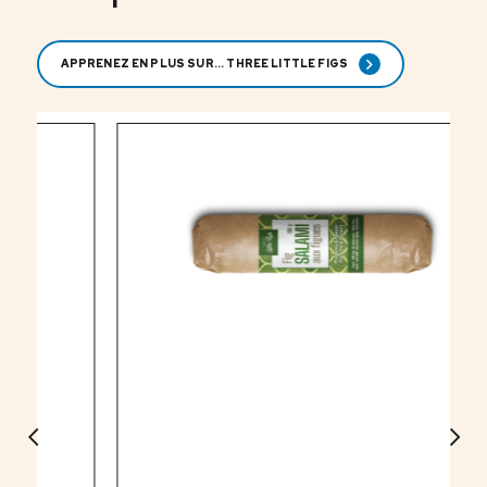
APPRENEZ EN PLUS SUR... THREE LITTLE FIGS