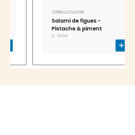
THREE LITTLE FIGS
Salami de figues -
Pistache & piment
D-3699