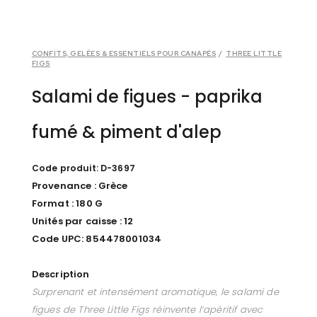
CONFITS, GELÉES & ESSENTIELS POUR CANAPÉS
/
THREE LITTLE
FIGS
Salami de figues - paprika
fumé & piment d'alep
Code produit: D-3697
Provenance : Grèce
Format : 180 G
Unités par caisse : 12
Code UPC: 854478001034
Description
Surprenant et intensément aromatique, le salami de
figues de Three Little Figs réinvente l’apéritif avec