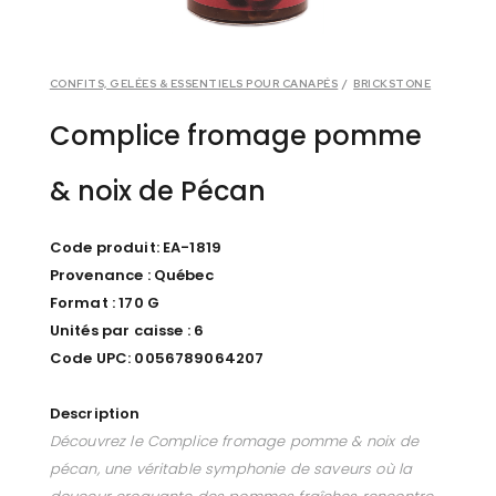
CONFITS, GELÉES & ESSENTIELS POUR CANAPÉS
/
BRICKSTONE
Complice fromage pomme
& noix de Pécan
Code produit: EA-1819
Provenance : Québec
Format : 170 G
Unités par caisse : 6
Code UPC: 0056789064207
Description
Découvrez le Complice fromage pomme & noix de
pécan, une véritable symphonie de saveurs où la