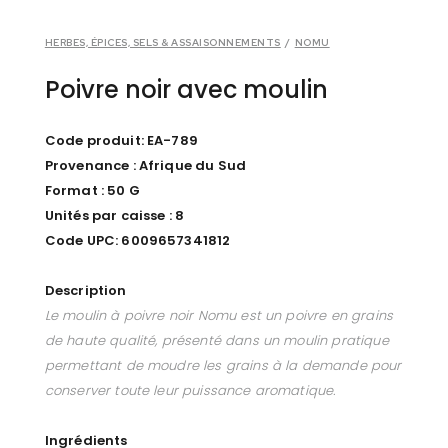
HERBES, ÉPICES, SELS & ASSAISONNEMENTS
/
NOMU
Poivre noir avec moulin
Code produit: EA-789
Provenance : Afrique du Sud
Format : 50 G
Unités par caisse : 8
Code UPC: 6009657341812
Description
Le moulin à poivre noir Nomu est un poivre en grains
de haute qualité, présenté dans un moulin pratique
permettant de moudre les grains à la demande pour
conserver toute leur puissance aromatique.
Ingrédients