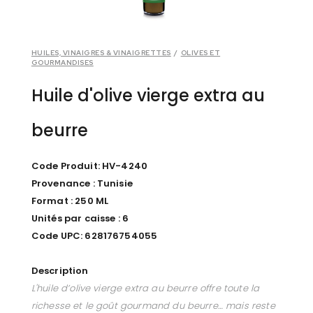
HUILES, VINAIGRES & VINAIGRETTES
/
OLIVES ET
GOURMANDISES
Huile d'olive vierge extra au
beurre
Code Produit: HV-4240
Provenance : Tunisie
Format : 250 ML
Unités par caisse : 6
Code UPC: 628176754055
Description
L'huile d’olive vierge extra au beurre offre toute la
richesse et le goût gourmand du beurre… mais reste