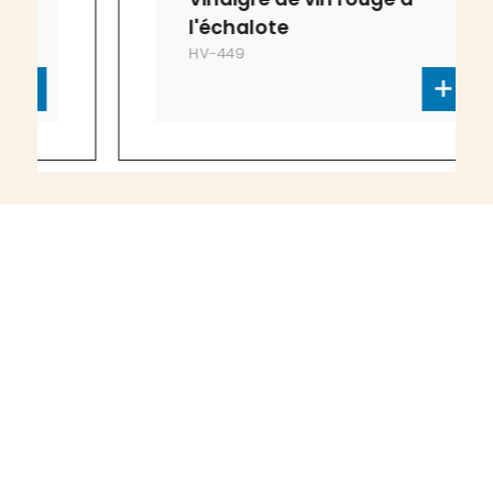
l'échalote
HV-449