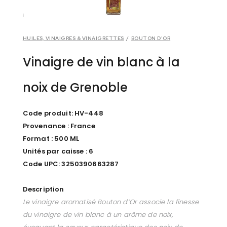
HUILES, VINAIGRES & VINAIGRETTES
/
BOUTON D'OR
Vinaigre de vin blanc à la
noix de Grenoble
Code produit: HV-448
Provenance : France
Format : 500 ML
Unités par caisse : 6
Code UPC: 3250390663287
Description
Le vinaigre aromatisé Bouton d’Or associe la finesse
du vinaigre de vin blanc à un arôme de noix,