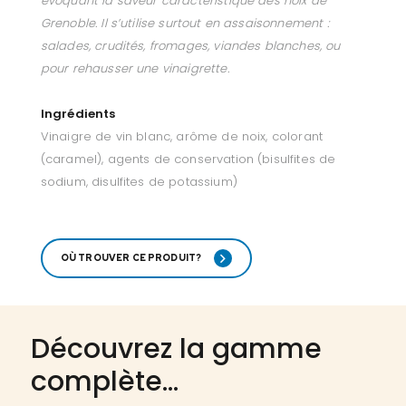
évoquant la saveur caractéristique des noix de
Grenoble. Il s’utilise surtout en assaisonnement :
salades, crudités, fromages, viandes blanches, ou
pour rehausser une vinaigrette.
Ingrédients
Vinaigre de vin blanc, arôme de noix, colorant
(caramel), agents de conservation (bisulfites de
sodium, disulfites de potassium)
OÙ TROUVER CE PRODUIT?
Découvrez la gamme
complète...