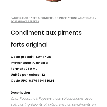
SAUCES, MARINADES & CONDIMENTS
INSPIRATIONS ASIATIQUES
/
ROSEANNA'S PEPPERS
Condiment aux piments
forts original
Code produit : SA-4435
Provenance : Canada
Format : 250 ML
Unités par caisse : 12
Code UPC:
627949441024
Description
Chez Roseanna’s Peppers, nous sélectionnons avec
soin nos ingrédients et préparons nos condiments en