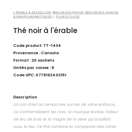
L'ÉRABLE & SES DÉLICES
BREUVAGES FROIDS, BREUVAGES CHAUDS
& SIROPS AROMATIQUES
/
FOUR O'CLOCK
Thé noir à l'érable
Code produit: TT-1434
Provenance : Canada
Format : 20 sachets
Unités par caisse : 6
Code UPC: 0779192402151
Description
Un clin d'œil au temps des sucres de votre enfance,
où s'entremêlaient les rires, la musique festive, l'odeur
de feu de bois et la magie de la sève qui bouillait
sous le nez. Ce thé combine la complexité des notes