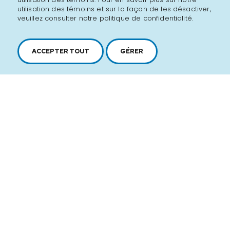
utilisation des témoins et sur la façon de les désactiver,
veuillez consulter notre politique de confidentialité.
ACCEPTER TOUT
GÉRER
2616, boul. Jacques-Cartier Est,
Longueuil, Québec,
J4N 1P8