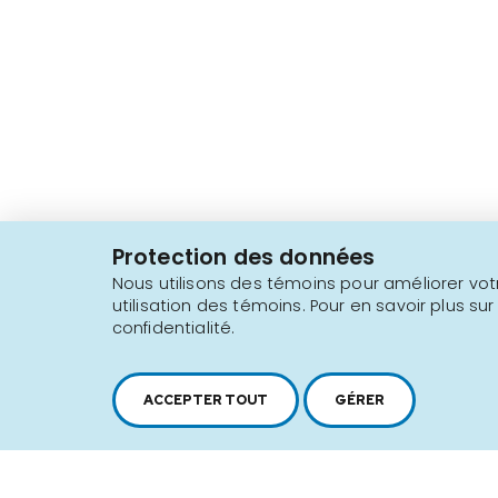
2616, boul. Jacques-Cartier Est,
Longueuil, Québec,
J4N 1P8
Protection des données
1 450 646-2591
Nous utilisons des témoins pour améliorer votr
utilisation des témoins. Pour en savoir plus sur
confidentialité.
Plan du site
Conditions d'utilisation
ACCEPTER TOUT
GÉRER