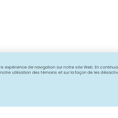
Au-delà de 1000 produits
Ceci n'est pas un site transactionne
NOUS JOINDRE
INFOLETTRE
e expérience de navigation sur notre site Web. En continuant
 notre utilisation des témoins et sur la façon de les désactiv