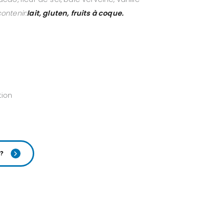
ontenir:
lait, gluten, fruits à coque.
tion
?