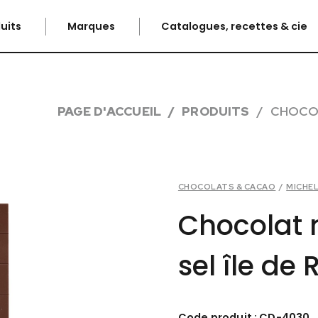
uits
Marques
Catalogues, recettes & cie
PAGE D'ACCUEIL
PRODUITS
CHOCOL
CHOCOLATS & CACAO
/
MICHEL
Chocolat n
sel île de 
Code produit : CD-4030