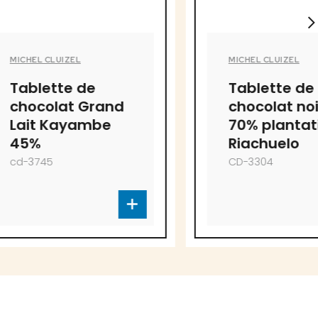
MICHEL CLUIZEL
de
Tablette de
Grand
chocolat noir
mbe
70% plantation
Riachuelo
CD-3304