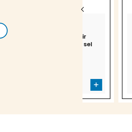
MICHEL CLUIZEL
MICHEL CLUIZEL
Chocolat noir
Tablette 
72% fleur de sel
chocolat 
île de Ré
Lait Kaya
45%
CD-4030
cd-3745