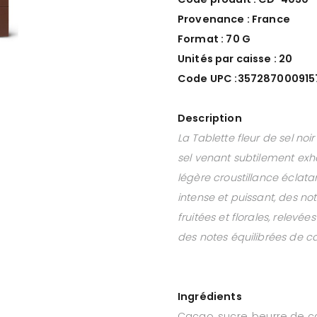
Provenance : France
Format : 70 G
Unités par caisse : 20
Code UPC :357287000915
Description
La Tablette fleur de sel no
sel venant subtilement exh
légère croustillance éclat
intense et puissant, des n
fruitées et florales, relevées
des notes équilibrées de c
Ingrédients
Cacao, sucre, beurre de cac