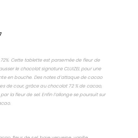
7
ir 72%. Cette tablette est parsemée de fleur de
ausser le chocolat signature CLUIZEL pour une
ante en bouche. Des notes d’attaque de cacao
otes de cour, grâce au chocolat 72 % de cacao,
 par la fleur de sel. Enfin l’allonge se poursuit sur
acao.
ao, fleur de sel, baie verveine, vanille