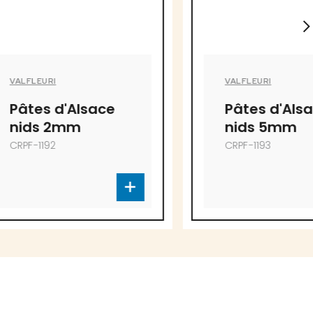
VALFLEURI
Alsace
Pâtes d'Alsace
m
nids 5mm
CRPF-1193