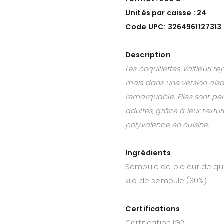
Unités par caisse : 24
Code UPC: 3264961127313
Description
Les coquillettes Valfleuri 
mais dans une version alsac
remarquable. Elles sont p
adultes, grâce à leur textur
polyvalence en cuisine.
Ingrédients
Semoule de ble dur de qual
kilo de semoule (30%)
Certifications
Certification IGP