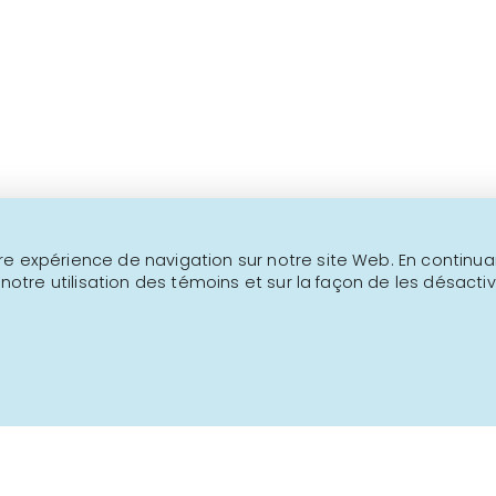
Au-delà de 1000 produits
Ceci n'est pas un site transactionne
NOUS JOINDRE
INFOLETTRE
e expérience de navigation sur notre site Web. En continuant
 notre utilisation des témoins et sur la façon de les désactiv