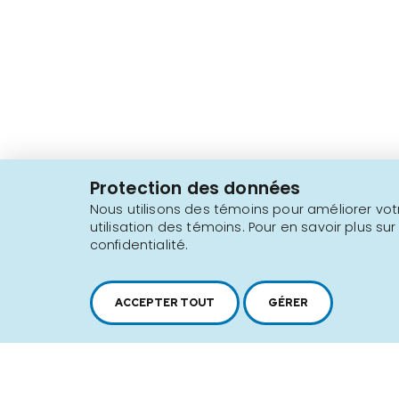
2616, boul. Jacques-Cartier Est,
Longueuil, Québec,
J4N 1P8
Protection des données
1 450 646-2591
Nous utilisons des témoins pour améliorer votr
utilisation des témoins. Pour en savoir plus sur
confidentialité.
Plan du site
Conditions d'utilisation
ACCEPTER TOUT
GÉRER