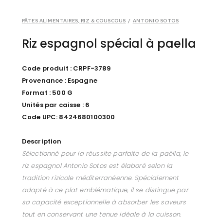
PÂTES ALIMENTAIRES, RIZ & COUSCOUS
/
ANTONIO SOTOS
Riz espagnol spécial à paella
Code produit : CRPF-3789
Provenance : Espagne
Format : 500 G
Unités par caisse : 6
Code UPC: 8424680100300
Description
Sélectionné pour la réussite parfaite de la paëlla, le
riz espagnol Antonio Sotos est élaboré selon la
tradition rizicole méditerranéenne. Spécialement
adapté à ce plat emblématique, il se distingue par
sa capacité exceptionnelle à absorber les saveurs
tout en conservant une tenue idéale à la cuisson.