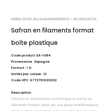
HERBES, ÉPICES, SELS & ASSAISONNEMENTS
/
ANTONIO SOTOS
Safran en filaments format
boîte plastique
Code produit: EA-1084
Provenance : Espagne
Format : 1 G
Unités par caisse : 12
Code UPC: 0773751003032
Description
Précieux et intensément aromatique, le safran en
filaments Antonio Sotos est une épice emblématique