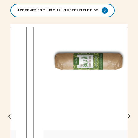
APPRENEZ EN PLUS SUR... THREE LITTLE FIGS