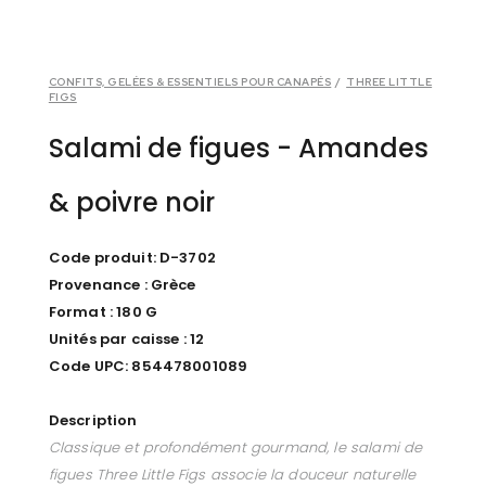
CONFITS, GELÉES & ESSENTIELS POUR CANAPÉS
/
THREE LITTLE
FIGS
Salami de figues - Amandes
& poivre noir
Code produit: D-3702
Provenance : Grèce
Format : 180 G
Unités par caisse : 12
Code UPC: 854478001089
Description
Classique et profondément gourmand, le salami de
figues Three Little Figs associe la douceur naturelle