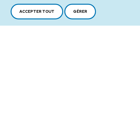
ACCEPTER TOUT
GÉRER
2616, boul. Jacques-Cartier Est,
Longueuil, Québec,
J4N 1P8
1 450 646-2591