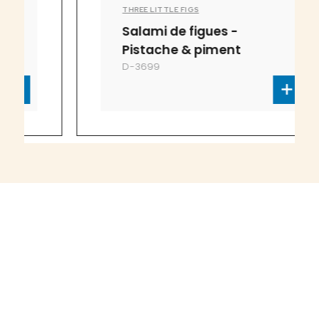
THREE LITTLE FIGS
Salami de figues -
Pistache & piment
D-3699