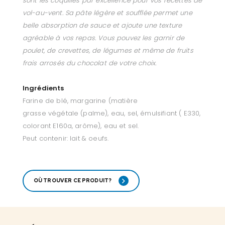
sont les coquilles par excellence pour vos recettes de
vol-au-vent. Sa pâte légère et soufflée permet une
belle absorption de sauce et ajoute une texture
agréable à vos repas. Vous pouvez les garnir de
poulet, de crevettes, de légumes et même de fruits
frais arrosés du chocolat de votre choix.
Ingrédients
Farine de blé, margarine (matière
grasse végétale (palme), eau, sel, émulsifiant ( E330,
colorant E160a, arôme), eau et sel.
Peut contenir: lait & oeufs.
OÙ TROUVER CE PRODUIT?