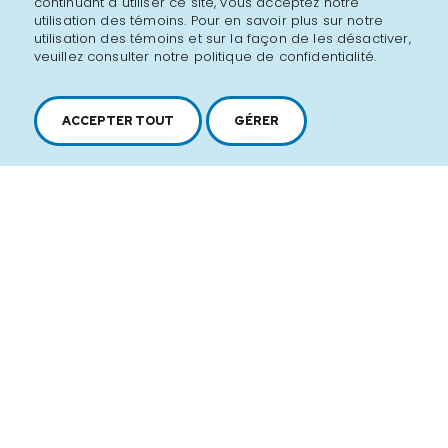
continuant à utiliser ce site, vous acceptez notre
utilisation des témoins. Pour en savoir plus sur notre
utilisation des témoins et sur la façon de les désactiver,
veuillez consulter notre politique de confidentialité.
ACCEPTER TOUT
GÉRER
2616, boul. Jacques-Cartier Est,
Longueuil, Québec,
J4N 1P8