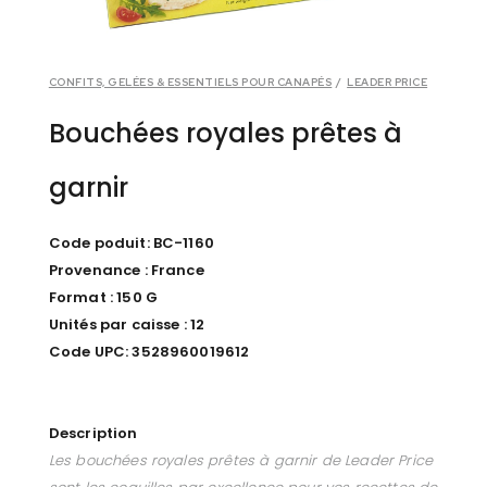
CONFITS, GELÉES & ESSENTIELS POUR CANAPÉS
/
LEADER PRICE
Bouchées royales prêtes à
garnir
Code poduit: BC-1160
Provenance : France
Format : 150 G
Unités par caisse : 12
Code UPC: 3528960019612
Description
Les bouchées royales prêtes à garnir de Leader Price