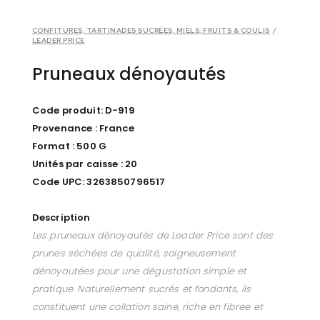
CONFITURES, TARTINADES SUCRÉES, MIELS, FRUITS & COULIS
/
LEADER PRICE
Pruneaux dénoyautés
Code produit: D-919
Provenance : France
Format : 500 G
Unités par caisse : 20
Code UPC: 3263850796517
Description
Les pruneaux dénoyautés de Leader Price sont des
prunes séchées de qualité, soigneusement
dénoyautées pour une dégustation simple et
pratique. Naturellement sucrés et fondants, ils
constituent une collation saine, riche en fibree et