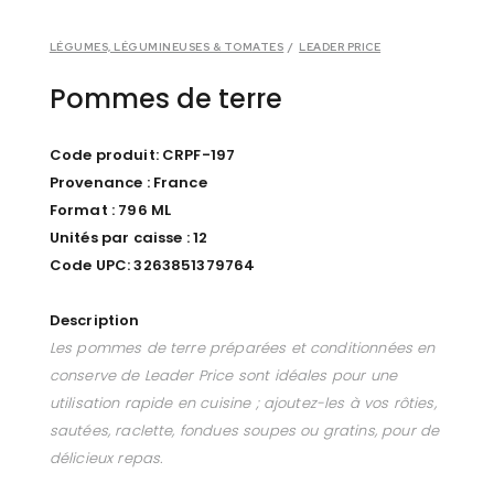
LÉGUMES, LÉGUMINEUSES & TOMATES
/
LEADER PRICE
Pommes de terre
Code produit: CRPF-197
Provenance : France
Format : 796 ML
Unités par caisse : 12
Code UPC: 3263851379764
Description
Les pommes de terre préparées et conditionnées en
conserve de Leader Price sont idéales pour une
utilisation rapide en cuisine ; ajoutez-les à vos rôties,
sautées, raclette, fondues soupes ou gratins, pour de
délicieux repas.