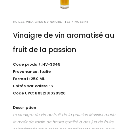
HUILES, VINAIGRES & VINAIGRETTES
/
MUSSINI
Vinaigre de vin aromatisé au
fruit de la passion
Code produit: HV-3345
Provenance : Italie
Format : 250 ML
Unités par caisse : 6
Code UPC: 8032181020920
Description
Le vinaigre de vin au fruit de la passion Mussini marie
le moût de raisin de haute qualité à des jus de fruits