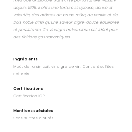
méthode artisanale transmise par la famille Mussini
depuis 1909. Il offre une texture sirupeuse, dense et
veloutée, des arômes de prune mûre, de vanille et de
bois noble ainsi qu'une saveur aigre-douce équilibrée
et persistante. Ce vinaigre balsamique est idéal pour
des finitions gastronomiques.
Ingrédients
Moût de raisin cuit, vinaigre de vin. Contient sulfites
naturels
Certifications
Certification IGP
Mentions spéciales
Sans sulfites ajoutés