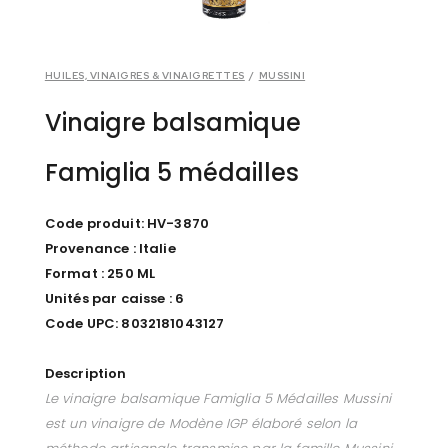
HUILES, VINAIGRES & VINAIGRETTES
/
MUSSINI
Vinaigre balsamique
Famiglia 5 médailles
Code produit: HV-3870
Provenance : Italie
Format : 250 ML
Unités par caisse : 6
Code UPC: 8032181043127
Description
Le vinaigre balsamique Famiglia 5 Médailles Mussini
est un vinaigre de Modène IGP élaboré selon la