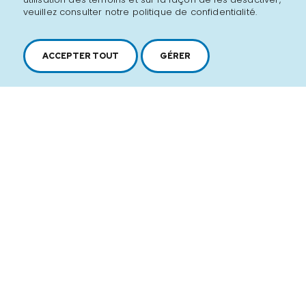
veuillez consulter notre politique de confidentialité.
ACCEPTER TOUT
GÉRER
2616, boul. Jacques-Cartier Est,
Longueuil, Québec,
J4N 1P8
1 450 646-2591