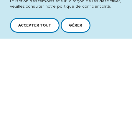
utilisation des témoins et sur la façon de les désactiver,
veuillez consulter notre politique de confidentialité.
ACCEPTER TOUT
GÉRER
2616, boul. Jacques-Cartier Est,
Longueuil, Québec,
J4N 1P8
1 450 646-2591