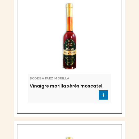
BODEGA PAEZ MORILLA
Vinaigre morilla xérès moscatel