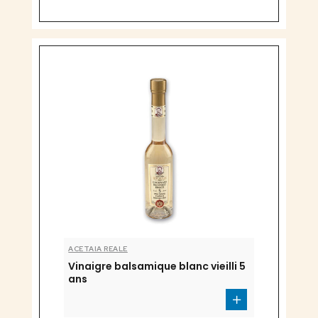
ACETAIA REALE
Vinaigre balsamique blanc vieilli 5
ans