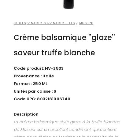
HUILES, VINAIGRES & VINAIGRETTES
/
MUSSINI
Crème balsamique ''glaze''
saveur truffe blanche
Code produit: HV-2533
Provenance : Italie
Format : 250 ML
Unités par caisse : 6
Code UPC: 8032181006740
Description
La crème balsamique style glaze à la truffe blanche
de Mussini est un excellent condiment qui contient