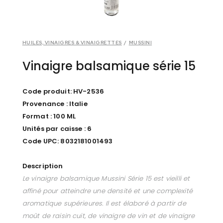
HUILES, VINAIGRES & VINAIGRETTES
/
MUSSINI
Vinaigre balsamique série 15
Code produit: HV-2536
Provenance : Italie
Format : 100 ML
Unités par caisse : 6
Code UPC: 8032181001493
Description
Le vinaigre balsamique Mussini Série 15 est vieilli et
affiné pour atteindre une densité et une complexité
aromatique supérieures. Il est élaboré à partir de
moût de raisin cuit, de vinaigre de vin et de vinaigre