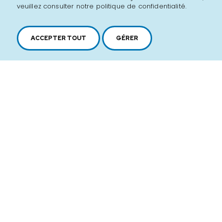
veuillez consulter notre politique de confidentialité.
ACCEPTER TOUT
GÉRER
2616, boul. Jacques-Cartier Est,
Longueuil, Québec,
J4N 1P8
1 450 646-2591