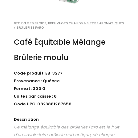
BREUVAGES FROIDS, BREUVAGES CHAUDS & SIROPS AROMATIQUES
/
BRÛLERIES FARO
Café Équitable Mélange
Brûlerie moulu
Code produit: EB-3277
Provenance : Québec
Format : 300 G
Unités par caisse : 6
Code UPC: 0823881287656
Description
Ce mélange équitable des brûleries Faro est le fruit
d’un savoir-faire brûlerie authentique, où chaque