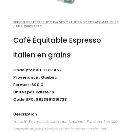
BREUVAGES FROIDS, BREUVAGES CHAUDS & SIROPS AROMATIQUES
/
BRÛLERIES FARO
Café Équitable Espresso
italien en grains
Code produit : EB-3452
Provenance : Québec
Format : 300 G
Unités par caisse : 6
Code UPC: 0823881316738
Description
Le café Espresso Italien des brûleries Faro est torréfié
lentement pour révéler toute la richesse de ses