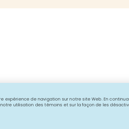
Au-delà de 1000 produits
Ceci n'est pas un site transactionne
NOUS JOINDRE
INFOLETTRE
e expérience de navigation sur notre site Web. En continuant
 notre utilisation des témoins et sur la façon de les désactiv