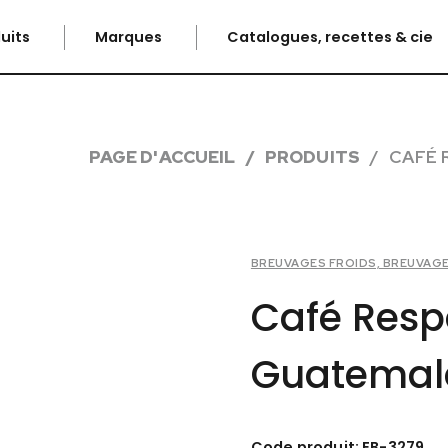
uits
Marques
Catalogues, recettes & cie
PAGE D'ACCUEIL
PRODUITS
CAFÉ 
BREUVAGES FROIDS, BREUVAG
Café Resp
Guatemala
Code produit: EB-3279