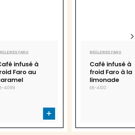
BRÛLERIES FARO
é à
Café infusé à
 au
froid Faro à la
limonade
EB-4100