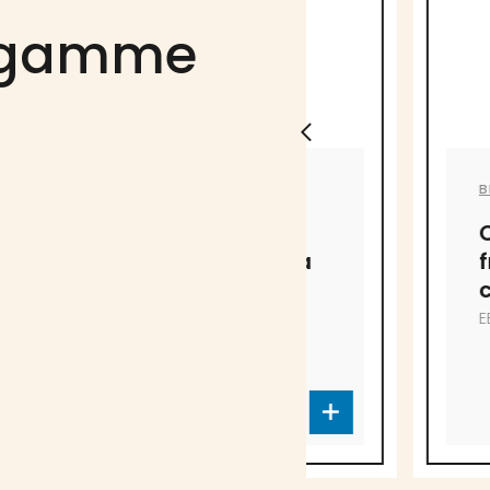
a gamme
BRÛLERIES FARO
BRÛLERIES FARO
Café Mélange
Café infus
Décaf de Caña
froid Faro
en grains
caramel
EB-3855
EB-4099