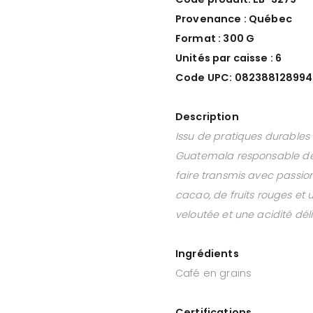
Provenance : Québec
Format : 300 G
Unités par caisse : 6
Code UPC: 08238812899
Description
Issu de pratiques durables
Guatemala responsable des b
faire transmis avec passion.
cacao, de fruits rouges et 
veloutée et une acidité dél
Ingrédients
Café en grains
Certifications