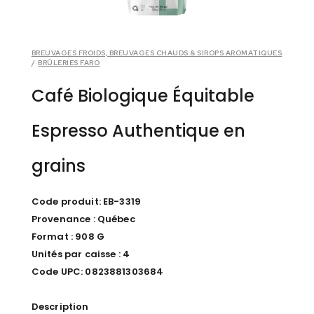
BREUVAGES FROIDS, BREUVAGES CHAUDS & SIROPS AROMATIQUES
/
BRÛLERIES FARO
Café Biologique Équitable
Espresso Authentique en
grains
Code produit: EB-3319
Provenance : Québec
Format : 908 G
Unités par caisse : 4
Code UPC: 0823881303684
Description