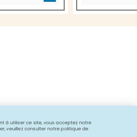
 fins à proposer!
l.
 à utiliser ce site, vous acceptez notre
er, veuillez consulter notre politique de