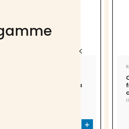
a gamme
BRÛLERIES FARO
BRÛLERIES FARO
Café Mélange
Café infus
Décaf de Caña
froid Faro
en grains
caramel
EB-3855
EB-4099