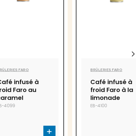
BRÛLERIES FARO
é à
Café infusé à
 au
froid Faro à la
limonade
EB-4100