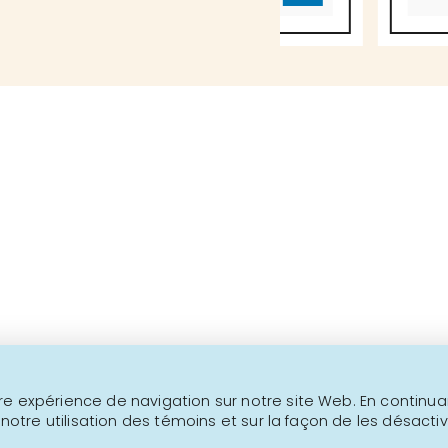
Au-delà de 1000 produits
Ceci n'est pas un site transactionne
NOUS JOINDRE
INFOLETTRE
e expérience de navigation sur notre site Web. En continuant
 notre utilisation des témoins et sur la façon de les désactiv