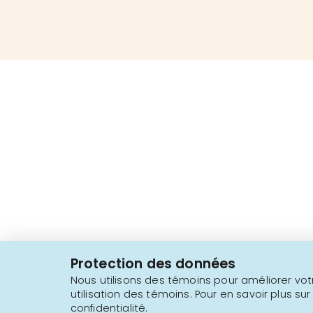
2616, boul. Jacques-Cartier Est,
Longueuil, Québec,
J4N 1P8
Protection des données
1 450 646-2591
Nous utilisons des témoins pour améliorer votr
utilisation des témoins. Pour en savoir plus sur
confidentialité.