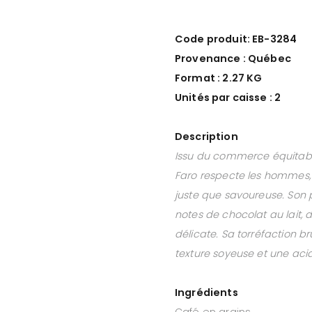
Code produit: EB-3284
Provenance : Québec
Format : 2.27 KG
Unités par caisse : 2
Description
Issu du commerce équitabl
Faro respecte les hommes, l
juste que savoureuse. Son p
notes de chocolat au lait, d
délicate. Sa torréfaction 
texture soyeuse et une acidi
Ingrédients
Café en grains